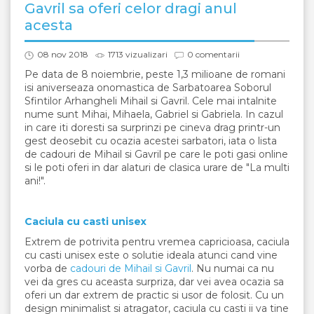
Gavril sa oferi celor dragi anul
acesta
08 nov 2018
1713 vizualizari
0 comentarii
Pe data de 8 noiembrie, peste 1,3 milioane de romani
isi aniverseaza onomastica de Sarbatoarea Soborul
Sfintilor Arhangheli Mihail si Gavril. Cele mai intalnite
nume sunt Mihai, Mihaela, Gabriel si Gabriela. In cazul
in care iti doresti sa surprinzi pe cineva drag printr-un
gest deosebit cu ocazia acestei sarbatori, iata o lista
de cadouri de Mihail si Gavril pe care le poti gasi online
si le poti oferi in dar alaturi de clasica urare de "La multi
ani!".
Caciula cu casti unisex
Extrem de potrivita pentru vremea capricioasa, caciula
cu casti unisex este o solutie ideala atunci cand vine
vorba de
cadouri de Mihail si Gavril
. Nu numai ca nu
vei da gres cu aceasta surpriza, dar vei avea ocazia sa
oferi un dar extrem de practic si usor de folosit. Cu un
design minimalist si atragator, caciula cu casti ii va tine