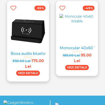
-55%
-49%
Monocular 40x60 Wildli
Boxa audio bluetooth 4.0…
95.00
185.00 Lei
175.00
Lei
390.00 Lei
Lei
VEZI DETALII
VEZI DETALII