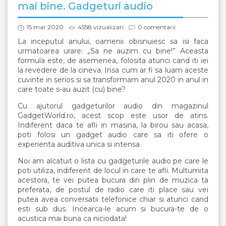
mai bine. Gadgeturi audio
15 mar 2020
4558 vizualizari
0 comentarii
La inceputul anului, oamenii obisnuiesc sa isi faca
urmatoarea urare: „Sa ne auzim cu bine!” Aceasta
formula este, de asemenea, folosita atunci cand iti iei
la revedere de la cineva. Insa cum ar fi sa luam aceste
cuvinte in serios si sa transformam anul 2020 in anul in
care toate s-au auzit (cu) bine?
Cu ajutorul gadgeturilor audio din magazinul
GadgetWorld.ro, acest scop este usor de atins.
Indiferent daca te afli in masina, la birou sau acasa,
poti folosi un gadget audio care sa iti ofere o
experienta auditiva unica si intensa.
Noi am alcatuit o lista cu gadgeturile audio pe care le
poti utiliza, indiferent de locul in care te afli. Multumita
acestora, te vei putea bucura din plin de muzica ta
preferata, de postul de radio care iti place sau vei
putea avea conversatii telefonice chiar si atunci cand
esti sub dus. Incearca-le acum si bucura-te de o
acustica mai buna ca niciodata!