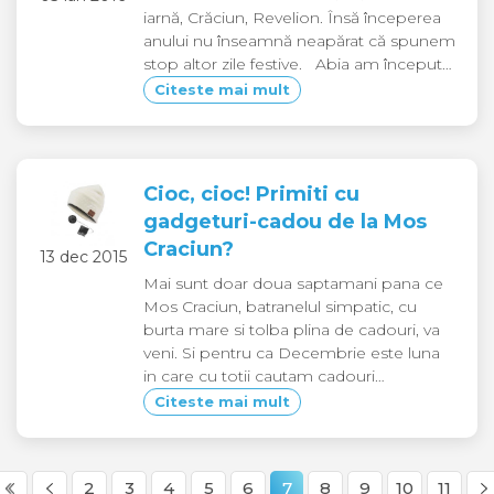
iarnă, Crăciun, Revelion. Însă începerea
anului nu înseamnă neapărat că spunem
stop altor zile festive. Abia am început…
Citeste mai mult
Cioc, cioc! Primiti cu
gadgeturi-cadou de la Mos
Craciun?
13 dec 2015
Mai sunt doar doua saptamani pana ce
Mos Craciun, batranelul simpatic, cu
burta mare si tolba plina de cadouri, va
veni. Si pentru ca Decembrie este luna
in care cu totii cautam cadouri…
Citeste mai mult
2
3
4
5
6
7
8
9
10
11