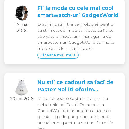
Fii la moda cu cele mai cool
smartwatch-uri GadgetWorld
Dragi impatimiti ai tehnologiei, pentru
17 mai
ca stim cat de important este sa fiti cu
2016
adevarat la moda, am marit gama de
smartwatch-uri GadgetWorld cu multe
modele, astfel incat sa aveti…
Citeste mai mult
Nu stii ce cadouri sa faci de
Paste? Noi iti oferim…
Mai este doar o saptamana pana la
20 apr 2016
sarbatorile de Paste! De aceea, la
GadgetWorld te anuntam ca avem o
gama larga de gadgeturi inteligente,
numai bune pentru a se transforma in
cele…