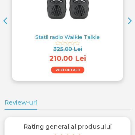
Perna pentru calatorii cu gluga si casti Blue
280.00 Lei
105.00 Lei
VEZI DETALII
Review-uri
Rating general al produsului