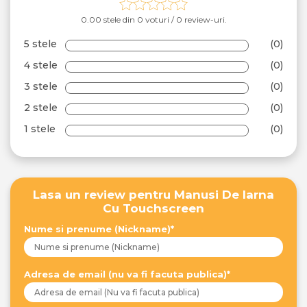
0.00 stele din 0 voturi / 0 review-uri.
5 stele
(0)
4 stele
(0)
3 stele
(0)
2 stele
(0)
1 stele
(0)
Lasa un review pentru Manusi De Iarna
Cu Touchscreen
Nume si prenume (Nickname)*
Adresa de email (nu va fi facuta publica)*