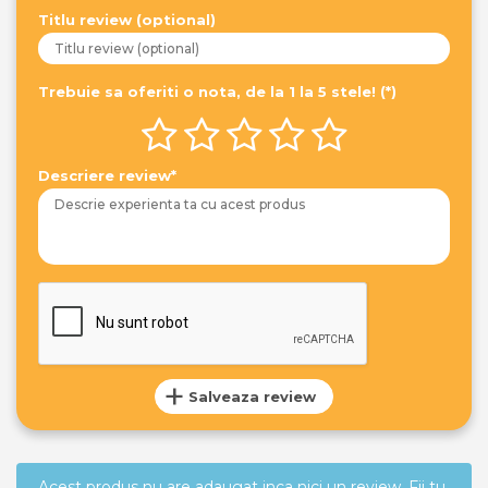
Titlu review (optional)
Trebuie sa oferiti o nota, de la 1 la 5 stele! (*)
Descriere review*
Salveaza review
Acest produs nu are adaugat inca nici un review. Fii tu