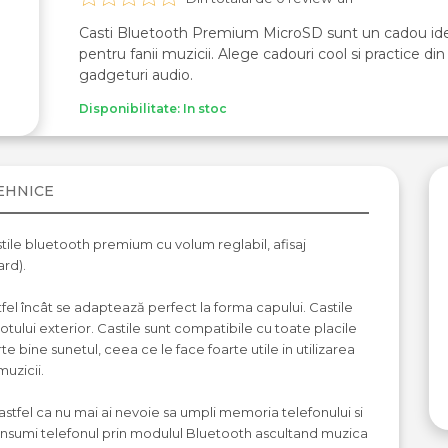
Casti Bluetooth Premium MicroSD sunt un cadou ide
pentru fanii muzicii. Alege cadouri cool si practice din
gadgeturi audio.
Disponibilitate: In stoc
TEHNICE
tile bluetooth premium cu volum reglabil, afisaj
rd).
tfel încât se adaptează perfect la forma capului. Castile
ului exterior. Castile sunt compatibile cu toate placile
te bine sunetul, ceea ce le face foarte utile in utilizarea
muzicii.
stfel ca nu mai ai nevoie sa umpli memoria telefonului si
consumi telefonul prin modulul Bluetooth ascultand muzica