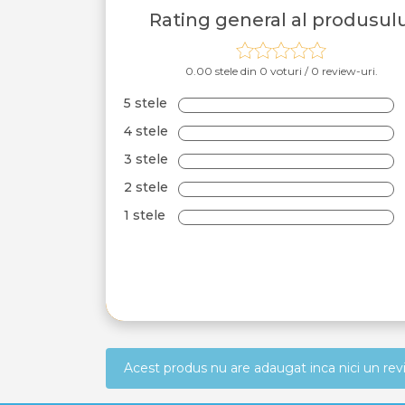
Rating general al produsulu
0.00 stele din 0 voturi / 0 review-uri.
5 stele
4 stele
3 stele
2 stele
1 stele
Acest produs nu are adaugat inca nici un re