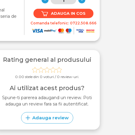
al
ADAUGA IN COS
 seria de
Comanda telefonic:
0722.508.666
Rating general al produsului
0.00 stele din 0 voturi / 0 review-uri.
Ai utilizat acest produs?
Spune-ti parerea adaugand un review. Poti
adauga un review fara sa fii autentificat.
Adauga review