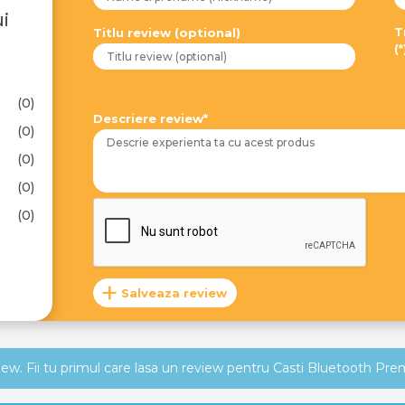
i
T
Titlu review (optional)
(*
(0)
Descriere review*
(0)
(0)
(0)
(0)
Salveaza review
view. Fii tu primul care lasa un review pentru Casti Bluetooth P