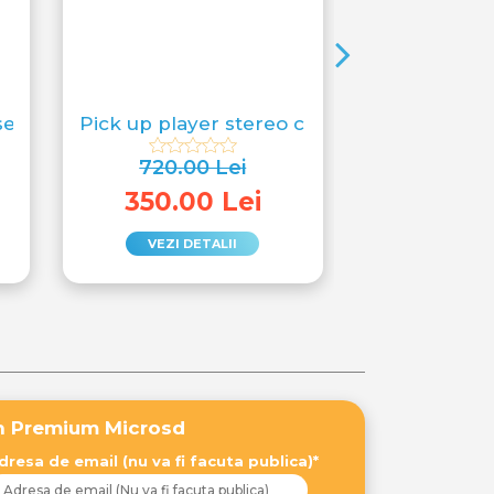
eta in mp3, portabil, walkman
Pick up player stereo clasic valiza vintag
Glob disco 
720.00 Lei
390.0
350.00 Lei
230.0
VEZI DETALII
VEZI DE
th Premium Microsd
dresa de email (nu va fi facuta publica)*