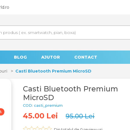
d.ro
BLOG
AJUTOR
CONTACT
ouri
Casti Bluetooth Premium MicroSD
Casti Bluetooth Premium
MicroSD
COD: casti_premium
%
-53%
45.00 Lei
95.00 Lei
Din totalul de
0
review-uri