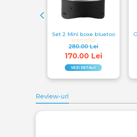
etooth sport
Set 2 Mini boxe bluetooth ster
O
280.00 Lei
00 Lei
170.00 Lei
00 Lei
VEZI DETALII
DETALII
Review-uri