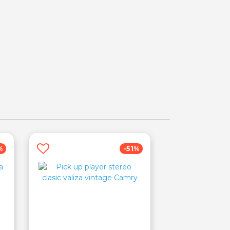
%
-51%