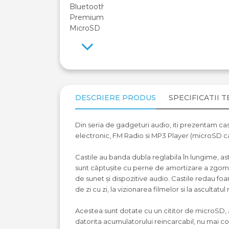
Previous
DESCRIERE PRODUS
SPECIFICATII 
Din seria de gadgeturi audio, iti prezentam cas
electronic, FM Radio si MP3 Player (microSD ca
Castile au banda dubla reglabila în lungime, as
sunt căptușite cu perne de amortizare a zgomot
de sunet și dispozitive audio. Castile redau foar
de zi cu zi, la vizionarea filmelor si la ascultatul 
Acestea sunt dotate cu un cititor de microSD, a
datorita acumulatorului reincarcabil, nu mai 