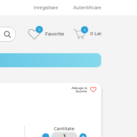
Inregistrare
Autentificare
0
0
Favorite
0
Lei
Adauga la
favorite
Cantitate:
-
+