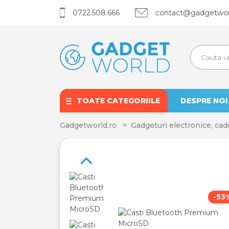
0722.508.666
contact@gadgetworl
TOATE CATEGORIILE
DESPRE NOI
Gadgetworld.ro
Gadgeturi electronice, cad
Next
-53