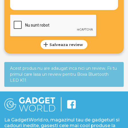
Salveaza review
Acest produs nu are adaugat inca nici un review. Fii tu
primul care lasa un review pentru Boxa Bluetooth
LED K11
La GadgetWorld.ro, magazinul tau de gadgeturi si
cadouri inedite, gasesti cele mai cool produse la